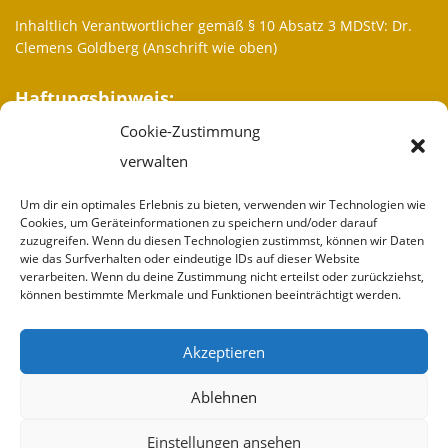
Inhaltlich Verantwortlicher gemäß § 10 Absatz 3 MDStV: Dr.
Clemens Goldberg (Anschrift wie oben)
Haftungshinweis:
Cookie-Zustimmung
Trotz sorgfältiger inhaltlicher Kontrolle übernehmen wir keine
Haftung für die Inhalte externer Links. Für den Inhalt der
verwalten
verlinkten Seiten sind ausschließlich deren Betreiber
verantwortlich.
Um dir ein optimales Erlebnis zu bieten, verwenden wir Technologien wie
Cookies, um Geräteinformationen zu speichern und/oder darauf
zuzugreifen. Wenn du diesen Technologien zustimmst, können wir Daten
Weitere Informationen
wie das Surfverhalten oder eindeutige IDs auf dieser Website
verarbeiten. Wenn du deine Zustimmung nicht erteilst oder zurückziehst,
Wir sind
können bestimmte Merkmale und Funktionen beeinträchtigt werden.
Partner
Akzeptieren
Spenden
Ablehnen
Impressum
Einstellungen ansehen