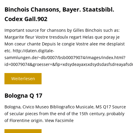
Binchois Chansons, Bayer. Staatsbibl.
Codex Gall.902
Important source for chansons by Gilles Binchois such as:
Margarite fleur Vostre tresdoulx regart Helas que poray je
Mon coeur chante Depuis le congie Vostre alee me desplaist
etc. http://daten.digitale-
sammlungen.de/~db/0007/bsb00079074/images/index.html?
id=00079074&groesser=&fip=xdsydeayaxsxdsydsdasfsdreayafsd
Weiterlesen
Bologna Q 17
Bologna, Civico Museo Bibliografico Musicale, MS Q17 Source
of secular pieces from the end of the 15th century, probably
of Florentine origin. View Facsimile