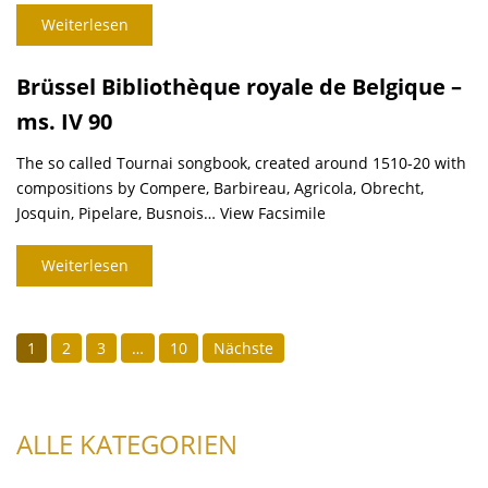
Weiterlesen
Brüssel Bibliothèque royale de Belgique –
ms. IV 90
The so called Tournai songbook, created around 1510-20 with
compositions by Compere, Barbireau, Agricola, Obrecht,
Josquin, Pipelare, Busnois… View Facsimile
Weiterlesen
SEITENNUMMERIERUNG
1
2
3
…
10
Nächste
DER
BEITRÄGE
ALLE KATEGORIEN