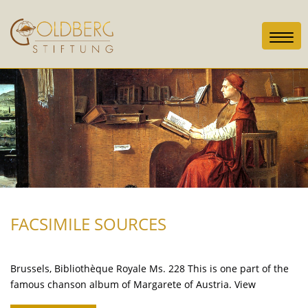
Toggl
navig
FACSIMILE SOURCES
Brussels, Bibliothèque Royale Ms. 228 This is one part of the
famous chanson album of Margarete of Austria. View