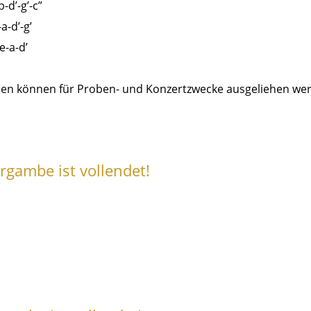
b-d’-g’-c”
a-d’-g’
e-a-d’
n können für Proben- und Konzertzwecke ausgeliehen werden
rgambe ist vollendet!