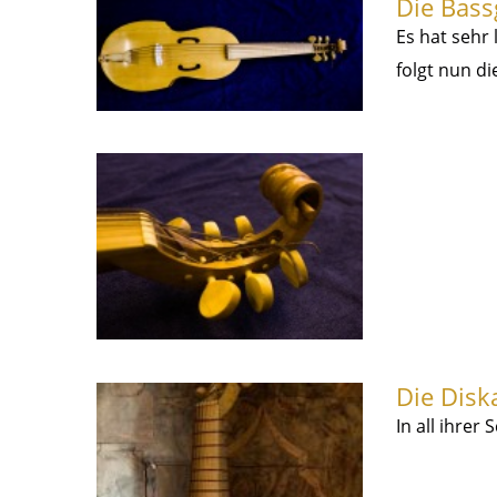
Die Bass
Es hat sehr 
folgt nun d
Die Disk
In all ihrer 