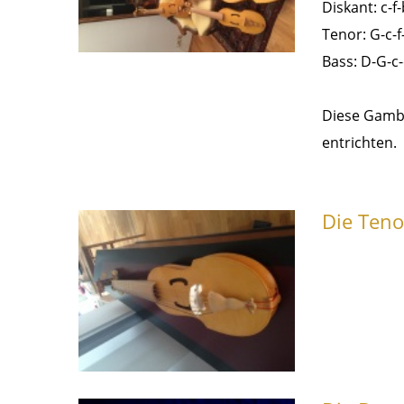
Diskant: c-f-
Tenor: G-c-f-
Bass: D-G-c-
Diese Gambe
entrichten.
Die Teno