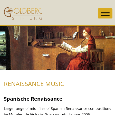
Toggl
navig
RENAISSANCE MUSIC
Spanische Renaissance
Large range of midi files of Spanish Renaissance compositions
by Morales, de Victoria, Guerrero, etc. Januar 2006