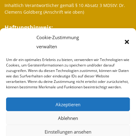
Inhaltlich Verantwortlicher gemäß § 10 Absatz 3 MDStV: Dr.
Clemens Goldberg (Anschrift wie oben)
Haftungshinweis:
Cookie-Zustimmung
Trotz sorgfältiger inhaltlicher Kontrolle übernehmen wir keine
Haftung für die Inhalte externer Links. Für den Inhalt der
verwalten
verlinkten Seiten sind ausschließlich deren Betreiber
verantwortlich.
Um dir ein optimales Erlebnis zu bieten, verwenden wir Technologien wie
Cookies, um Geräteinformationen zu speichern und/oder darauf
zuzugreifen. Wenn du diesen Technologien zustimmst, können wir Daten
Weitere Informationen
wie das Surfverhalten oder eindeutige IDs auf dieser Website
verarbeiten. Wenn du deine Zustimmung nicht erteilst oder zurückziehst,
Wir sind
können bestimmte Merkmale und Funktionen beeinträchtigt werden.
Partner
Akzeptieren
Spenden
Ablehnen
Impressum
Einstellungen ansehen