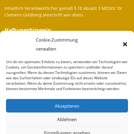
Inhaltlich Verantwortlicher gemäß § 10 Absatz 3 MDStV: Dr.
Clemens Goldberg (Anschrift wie oben)
Haftungshinweis:
Cookie-Zustimmung
Trotz sorgfältiger inhaltlicher Kontrolle übernehmen wir keine
Haftung für die Inhalte externer Links. Für den Inhalt der
verwalten
verlinkten Seiten sind ausschließlich deren Betreiber
verantwortlich.
Um dir ein optimales Erlebnis zu bieten, verwenden wir Technologien wie
Cookies, um Geräteinformationen zu speichern und/oder darauf
zuzugreifen. Wenn du diesen Technologien zustimmst, können wir Daten
Weitere Informationen
wie das Surfverhalten oder eindeutige IDs auf dieser Website
verarbeiten. Wenn du deine Zustimmung nicht erteilst oder zurückziehst,
Wir sind
können bestimmte Merkmale und Funktionen beeinträchtigt werden.
Partner
Akzeptieren
Spenden
Ablehnen
Impressum
Einstellungen ansehen