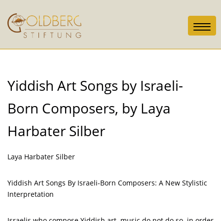
Toggl
navig
Yiddish Art Songs by Israeli-
Born Composers, by Laya
Harbater Silber
Laya Harbater Silber
Yiddish Art Songs By Israeli-Born Composers: A New Stylistic
Interpretation
Israelis who compose Yiddish art music do not do so in order