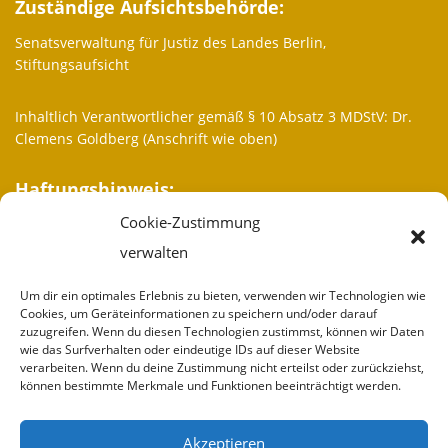
Zuständige Aufsichtsbehörde:
Senatsverwaltung für Justiz des Landes Berlin,
Stiftungsaufsicht
Inhaltlich Verantwortlicher gemäß § 10 Absatz 3 MDStV: Dr.
Clemens Goldberg (Anschrift wie oben)
Haftungshinweis:
Cookie-Zustimmung
Trotz sorgfältiger inhaltlicher Kontrolle übernehmen wir keine
Haftung für die Inhalte externer Links. Für den Inhalt der
verwalten
verlinkten Seiten sind ausschließlich deren Betreiber
verantwortlich.
Um dir ein optimales Erlebnis zu bieten, verwenden wir Technologien wie
Cookies, um Geräteinformationen zu speichern und/oder darauf
zuzugreifen. Wenn du diesen Technologien zustimmst, können wir Daten
Weitere Informationen
wie das Surfverhalten oder eindeutige IDs auf dieser Website
verarbeiten. Wenn du deine Zustimmung nicht erteilst oder zurückziehst,
Wir sind
können bestimmte Merkmale und Funktionen beeinträchtigt werden.
Partner
Akzeptieren