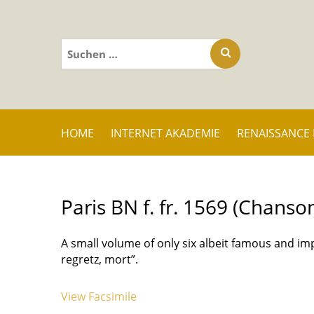
Suchen
nach:
HOME
INTERNET AKADEMIE
RENAISSANCE
Paris BN f. fr. 1569 (Chanso
A small volume of only six albeit famous and im
regretz, mort”.
View Facsimile