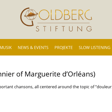
 MUSIK
NEWS & EVENTS
PROJEKTE
SLOW LISTENING
nnier of Marguerite d’Orléans)
portant chansons, all centered around the topic of “douleur