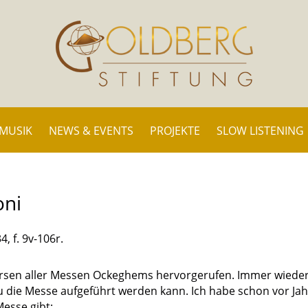
 MUSIK
NEWS & EVENTS
PROJEKTE
SLOW LISTENING
oni
4, f. 9v-106r.
versen aller Messen Ockeghems hervorgerufen. Immer wiede
au die Messe aufgeführt werden kann. Ich habe schon vor Ja
esse gibt: