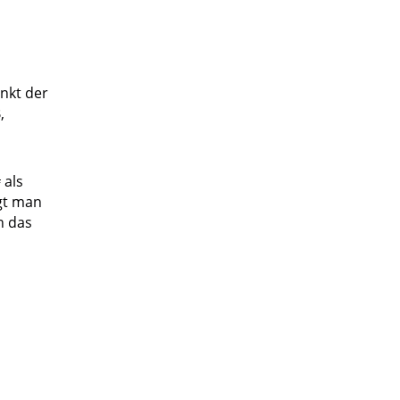
unkt der
,
 als
ngt man
n das