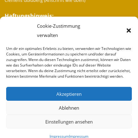
Clemens Goldberg (Anschrift wie oben)
Haftungshinweis:
Cookie-Zustimmung
Trotz sorgfältiger inhaltlicher Kontrolle übernehmen wir keine
Haftung für die Inhalte externer Links. Für den Inhalt der
verwalten
verlinkten Seiten sind ausschließlich deren Betreiber
verantwortlich.
Um dir ein optimales Erlebnis zu bieten, verwenden wir Technologien wie
Cookies, um Geräteinformationen zu speichern und/oder darauf
zuzugreifen. Wenn du diesen Technologien zustimmst, können wir Daten
Weitere Informationen
wie das Surfverhalten oder eindeutige IDs auf dieser Website
verarbeiten. Wenn du deine Zustimmung nicht erteilst oder zurückziehst,
Wir sind
können bestimmte Merkmale und Funktionen beeinträchtigt werden.
Partner
Akzeptieren
Spenden
Ablehnen
Impressum
Einstellungen ansehen
Kontakt
Impressum
Impressum