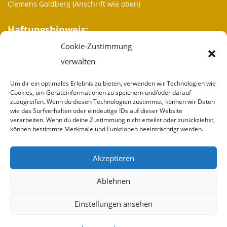
Clemens Goldberg (Anschrift wie oben)
Haftungshinweis:
Cookie-Zustimmung
Trotz sorgfältiger inhaltlicher Kontrolle übernehmen wir keine
Haftung für die Inhalte externer Links. Für den Inhalt der
verwalten
verlinkten Seiten sind ausschließlich deren Betreiber
verantwortlich.
Um dir ein optimales Erlebnis zu bieten, verwenden wir Technologien wie
Cookies, um Geräteinformationen zu speichern und/oder darauf
zuzugreifen. Wenn du diesen Technologien zustimmst, können wir Daten
Weitere Informationen
wie das Surfverhalten oder eindeutige IDs auf dieser Website
verarbeiten. Wenn du deine Zustimmung nicht erteilst oder zurückziehst,
Wir sind
können bestimmte Merkmale und Funktionen beeinträchtigt werden.
Partner
Akzeptieren
Spenden
Ablehnen
Impressum
Einstellungen ansehen
Kontakt