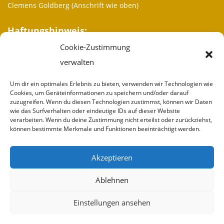
Clemens Goldberg (Anschrift wie oben)
Haftungshinweis:
Cookie-Zustimmung
Trotz sorgfältiger inhaltlicher Kontrolle übernehmen wir keine
Haftung für die Inhalte externer Links. Für den Inhalt der
verwalten
verlinkten Seiten sind ausschließlich deren Betreiber
verantwortlich.
Um dir ein optimales Erlebnis zu bieten, verwenden wir Technologien wie
Cookies, um Geräteinformationen zu speichern und/oder darauf
zuzugreifen. Wenn du diesen Technologien zustimmst, können wir Daten
Weitere Informationen
wie das Surfverhalten oder eindeutige IDs auf dieser Website
verarbeiten. Wenn du deine Zustimmung nicht erteilst oder zurückziehst,
Wir sind
können bestimmte Merkmale und Funktionen beeinträchtigt werden.
Partner
Akzeptieren
Spenden
Ablehnen
Impressum
Einstellungen ansehen
Kontakt