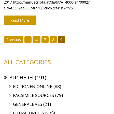
2017 http://manuscripta.at/diglit/AT4000-sn/0002?
sid=f3332ee098bf69123c8c52cf41b24f25
Read More
POSTS
Previous
1
…
7
8
9
PAGINATION
ALL CATEGORIES
BÜCHEREI
(191)
(88)
EDITIONEN ONLINE
(79)
FACSIMILE SOURCES
(21)
GENERALBASS
(5)
LITERATURE LISTS