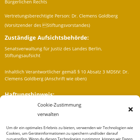
Bürgerlichen Rechts
Vertretungsberechtigte Person: Dr. Clemens Goldberg
(Vorsitzender des Stiftungsvorstandes)
Zuständige Aufsichtsbehörde:
Senatsverwaltung für Justiz des Landes Berlin,
Stiftungsaufsicht
Inhaltlich Verantwortlicher gemäß § 10 Absatz 3 MDStV: Dr.
Clemens Goldberg (Anschrift wie oben)
Haftungshinweis:
Cookie-Zustimmung
Trotz sorgfältiger inhaltlicher Kontrolle übernehmen wir keine
Haftung für die Inhalte externer Links. Für den Inhalt der
verwalten
verlinkten Seiten sind ausschließlich deren Betreiber
verantwortlich.
Um dir ein optimales Erlebnis zu bieten, verwenden wir Technologien wie
Cookies, um Geräteinformationen zu speichern und/oder darauf
zuzugreifen. Wenn du diesen Technologien zustimmst, können wir Daten