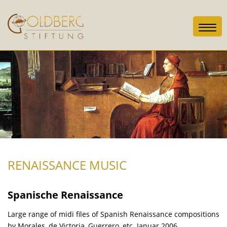
Toggl
navig
RENAISSANCE MUSIC
Spanische Renaissance
Large range of midi files of Spanish Renaissance compositions
by Morales, de Victoria, Guerrero, etc. Januar 2006