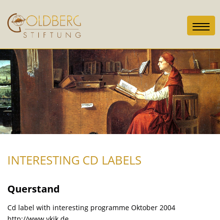
Toggl
navig
INTERESTING CD LABELS
Querstand
Cd label with interesting programme Oktober 2004
http://www.vkjk.de