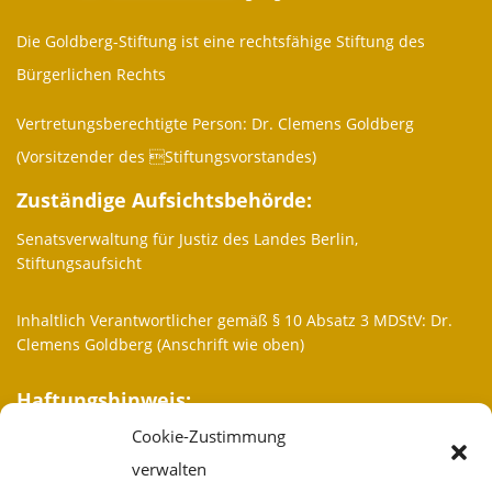
Die Goldberg-Stiftung ist eine rechtsfähige Stiftung des
Bürgerlichen Rechts
Vertretungsberechtigte Person: Dr. Clemens Goldberg
(Vorsitzender des Stiftungsvorstandes)
Zuständige Aufsichtsbehörde:
Senatsverwaltung für Justiz des Landes Berlin,
Stiftungsaufsicht
Inhaltlich Verantwortlicher gemäß § 10 Absatz 3 MDStV: Dr.
Clemens Goldberg (Anschrift wie oben)
Haftungshinweis:
Cookie-Zustimmung
Trotz sorgfältiger inhaltlicher Kontrolle übernehmen wir keine
Haftung für die Inhalte externer Links. Für den Inhalt der
verwalten
verlinkten Seiten sind ausschließlich deren Betreiber