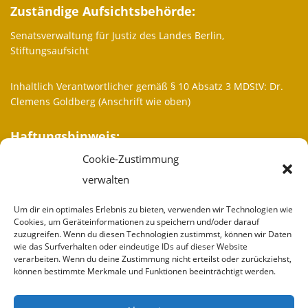
Zuständige Aufsichtsbehörde:
Senatsverwaltung für Justiz des Landes Berlin,
Stiftungsaufsicht
Inhaltlich Verantwortlicher gemäß § 10 Absatz 3 MDStV: Dr.
Clemens Goldberg (Anschrift wie oben)
Haftungshinweis:
Cookie-Zustimmung
Trotz sorgfältiger inhaltlicher Kontrolle übernehmen wir keine
Haftung für die Inhalte externer Links. Für den Inhalt der
verwalten
verlinkten Seiten sind ausschließlich deren Betreiber
verantwortlich.
Um dir ein optimales Erlebnis zu bieten, verwenden wir Technologien wie
Cookies, um Geräteinformationen zu speichern und/oder darauf
zuzugreifen. Wenn du diesen Technologien zustimmst, können wir Daten
More informations
wie das Surfverhalten oder eindeutige IDs auf dieser Website
verarbeiten. Wenn du deine Zustimmung nicht erteilst oder zurückziehst,
Who we are
können bestimmte Merkmale und Funktionen beeinträchtigt werden.
Partner