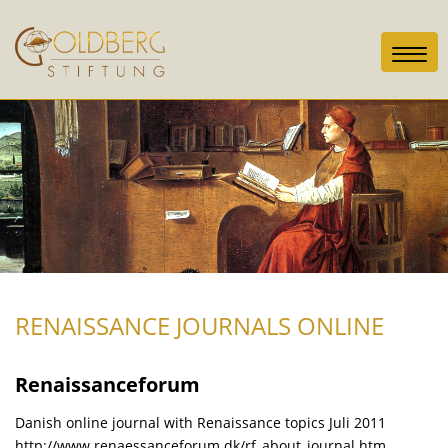
Toggl
navig
RENAISSANCE JOURNALS ONLINE
Renaissanceforum
Danish online journal with Renaissance topics Juli 2011
http://www.renaessanceforum.dk/rf_about_journal.htm