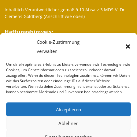
Inhaltlich Verantwortlicher gemäß § 10 Absatz 3 MDStV: Dr.
Clemens Goldberg (Anschrift wie oben)
Haftungshinweis:
Cookie-Zustimmung
Trotz sorgfältiger inhaltlicher Kontrolle übernehmen wir keine
Haftung für die Inhalte externer Links. Für den Inhalt der
verwalten
verlinkten Seiten sind ausschließlich deren Betreiber
verantwortlich.
Um dir ein optimales Erlebnis zu bieten, verwenden wir Technologien wie
Cookies, um Geräteinformationen zu speichern und/oder darauf
zuzugreifen. Wenn du diesen Technologien zustimmst, können wir Daten
Weitere Informationen
wie das Surfverhalten oder eindeutige IDs auf dieser Website
verarbeiten. Wenn du deine Zustimmung nicht erteilst oder zurückziehst,
Wir sind
können bestimmte Merkmale und Funktionen beeinträchtigt werden.
Partner
Akzeptieren
Spenden
Ablehnen
Impressum
Einstellungen ansehen