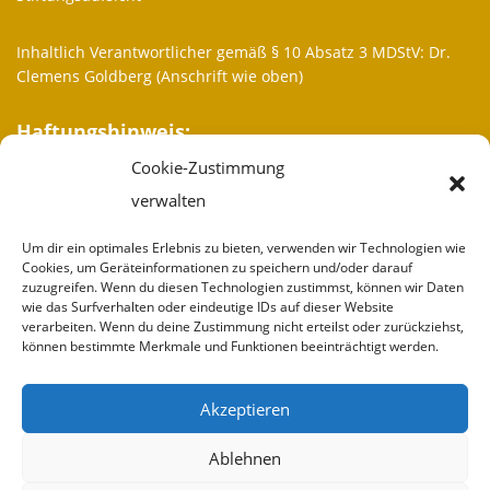
Inhaltlich Verantwortlicher gemäß § 10 Absatz 3 MDStV: Dr.
Clemens Goldberg (Anschrift wie oben)
Haftungshinweis:
Cookie-Zustimmung
Trotz sorgfältiger inhaltlicher Kontrolle übernehmen wir keine
Haftung für die Inhalte externer Links. Für den Inhalt der
verwalten
verlinkten Seiten sind ausschließlich deren Betreiber
verantwortlich.
Um dir ein optimales Erlebnis zu bieten, verwenden wir Technologien wie
Cookies, um Geräteinformationen zu speichern und/oder darauf
zuzugreifen. Wenn du diesen Technologien zustimmst, können wir Daten
Weitere Informationen
wie das Surfverhalten oder eindeutige IDs auf dieser Website
verarbeiten. Wenn du deine Zustimmung nicht erteilst oder zurückziehst,
Wir sind
können bestimmte Merkmale und Funktionen beeinträchtigt werden.
Partner
Akzeptieren
Spenden
Ablehnen
Impressum