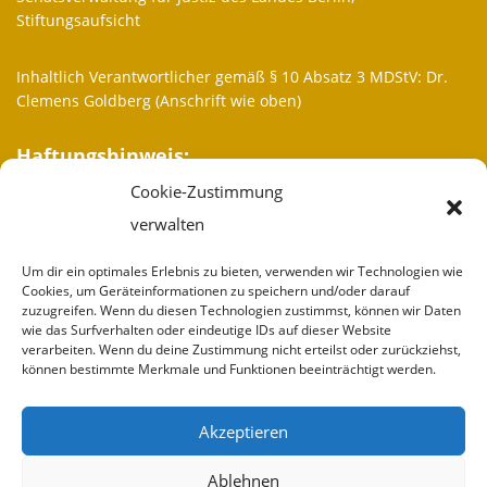
Stiftungsaufsicht
Inhaltlich Verantwortlicher gemäß § 10 Absatz 3 MDStV: Dr.
Clemens Goldberg (Anschrift wie oben)
Haftungshinweis:
Cookie-Zustimmung
Trotz sorgfältiger inhaltlicher Kontrolle übernehmen wir keine
Haftung für die Inhalte externer Links. Für den Inhalt der
verwalten
verlinkten Seiten sind ausschließlich deren Betreiber
verantwortlich.
Um dir ein optimales Erlebnis zu bieten, verwenden wir Technologien wie
Cookies, um Geräteinformationen zu speichern und/oder darauf
zuzugreifen. Wenn du diesen Technologien zustimmst, können wir Daten
Weitere Informationen
wie das Surfverhalten oder eindeutige IDs auf dieser Website
verarbeiten. Wenn du deine Zustimmung nicht erteilst oder zurückziehst,
Wir sind
können bestimmte Merkmale und Funktionen beeinträchtigt werden.
Partner
Akzeptieren
Spenden
Ablehnen