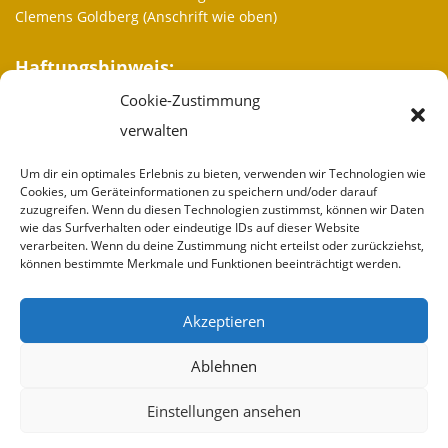
Clemens Goldberg (Anschrift wie oben)
Haftungshinweis:
Cookie-Zustimmung
Trotz sorgfältiger inhaltlicher Kontrolle übernehmen wir keine
Haftung für die Inhalte externer Links. Für den Inhalt der
verwalten
verlinkten Seiten sind ausschließlich deren Betreiber
verantwortlich.
Um dir ein optimales Erlebnis zu bieten, verwenden wir Technologien wie
Cookies, um Geräteinformationen zu speichern und/oder darauf
zuzugreifen. Wenn du diesen Technologien zustimmst, können wir Daten
Weitere Informationen
wie das Surfverhalten oder eindeutige IDs auf dieser Website
verarbeiten. Wenn du deine Zustimmung nicht erteilst oder zurückziehst,
Wir sind
können bestimmte Merkmale und Funktionen beeinträchtigt werden.
Partner
Akzeptieren
Spenden
Ablehnen
Impressum
Einstellungen ansehen
Kontakt