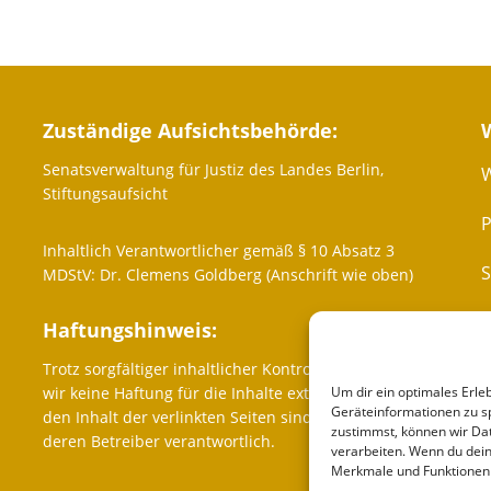
Zuständige Aufsichtsbehörde:
Senatsverwaltung für Justiz des Landes Berlin,
W
Stiftungsaufsicht
P
Inhaltlich Verantwortlicher gemäß § 10 Absatz 3
MDStV: Dr. Clemens Goldberg (Anschrift wie oben)
Haftungshinweis:
Trotz sorgfältiger inhaltlicher Kontrolle übernehmen
K
wir keine Haftung für die Inhalte externer Links. Für
Um dir ein optimales Erle
Geräteinformationen zu s
den Inhalt der verlinkten Seiten sind ausschließlich
zustimmst, können wir Dat
deren Betreiber verantwortlich.
verarbeiten. Wenn du dein
Merkmale und Funktionen 