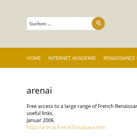
Suchen
nach:
HOME
INTERNET AKADEMIE
RENAISSANCE
arenai
Free access to a large range of French Renaiss
useful links.
Januar 2006
http://arenai.free.fr/Database.htm