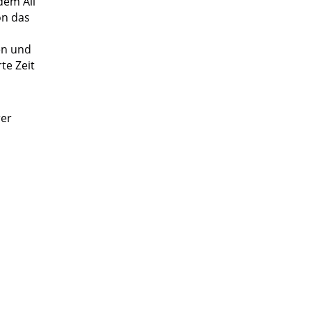
dem All
on das
en und
te Zeit
rer