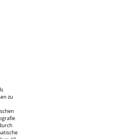
ls
ßen zu
ischen
ografie
 durch
matische