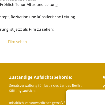
 Fröhlich Tenor Altus und Leitung
ept, Rezitation und künstlerische Leitung
ung ist jetzt als Film zu sehen:
Film sehen
Zuständige Aufsichtsbehörde:
Senatsverwaltung für Justiz des Landes Berlin,
W
Stiftungsaufsicht
P
Inhaltlich Verantwortlicher gemäß § 10 Absatz 3