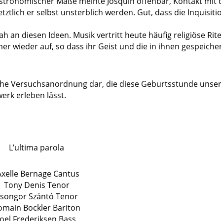
stronomischer Maße meinte Josquin offenbar, Kontakt mit 
tztlich er selbst unsterblich werden. Gut, dass die Inquisiti
h an diesen Ideen. Musik vertritt heute häufig religiöse Rit
 wieder auf, so dass ihr Geist und die in ihnen gespeicher
sche Versuchsanordnung dar, die diese Geburtsstunde unse
erk erleben lässt.
L’ultima parola
Axelle Bernage Cantus
Tony Denis Tenor
songor Szántó Tenor
omain Bockler Bariton
Joel Frederiksen Bass