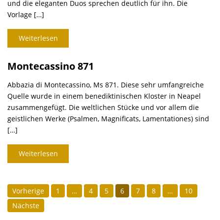
und die eleganten Duos sprechen deutlich für ihn. Die
Vorlage […]
Weiterlesen
Montecassino 871
Abbazia di Montecassino, Ms 871. Diese sehr umfangreiche
Quelle wurde in einem benediktinischen Kloster in Neapel
zusammengefügt. Die weltlichen Stücke und vor allem die
geistlichen Werke (Psalmen, Magnificats, Lamentationes) sind
[…]
Weiterlesen
SEITENNUMMERIERUNG
Vorherige
1
…
4
5
6
7
8
…
10
DER
Nächste
BEITRÄGE