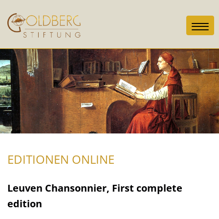
Toggl
navig
EDITIONEN ONLINE
Leuven Chansonnier, First complete
edition