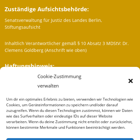
Zuständige Aufsichtsbehörde:
Senatsverwaltung für Justiz des Landes Berlin,
Stiftungsaufsicht
Inhaltlich Verantwortlicher gemäß § 10 Absatz 3 MDStV: Dr.
Clemens Goldberg (Anschrift wie oben)
Haftungshinweis:
Cookie-Zustimmung
Trotz sorgfältiger inhaltlicher Kontrolle übernehmen wir keine
Haftung für die Inhalte externer Links. Für den Inhalt der
verwalten
verlinkten Seiten sind ausschließlich deren Betreiber
verantwortlich.
Um dir ein optimales Erlebnis zu bieten, verwenden wir Technologien wie
Cookies, um Geräteinformationen zu speichern und/oder darauf
zuzugreifen. Wenn du diesen Technologien zustimmst, können wir Daten
Weitere Informationen
wie das Surfverhalten oder eindeutige IDs auf dieser Website
verarbeiten. Wenn du deine Zustimmung nicht erteilst oder zurückziehst,
Wir sind
können bestimmte Merkmale und Funktionen beeinträchtigt werden.
Partner