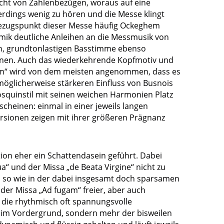
echt von Zahlenbezügen, woraus auf eine
rdings wenig zu hören und die Messe klingt
Bezugspunkt dieser Messe häufig Ockeghem
mik deutliche Anleihen an die Messmusik von
n, grundtonlastigen Basstimme ebenso
inen. Auch das wiederkehrende Kopfmotiv und
am“ wird von dem meisten angenommen, dass es
möglicherweise stärkeren Einfluss von Busnois
osquinstil mit seinen weichen Harmonien Platz
scheinen: einmal in einer jeweils langen
ersionen zeigen mit ihrer größeren Prägnanz
tion eher ein Schattendasein geführt. Dabei
“ und der Missa „de Beata Virgine“ nicht zu
so wie in der dabei insgesamt doch sparsamen
der Missa „Ad fugam“ freier, aber auch
d die rhythmisch oft spannungsvolle
e im Vordergrund, sondern mehr der bisweilen