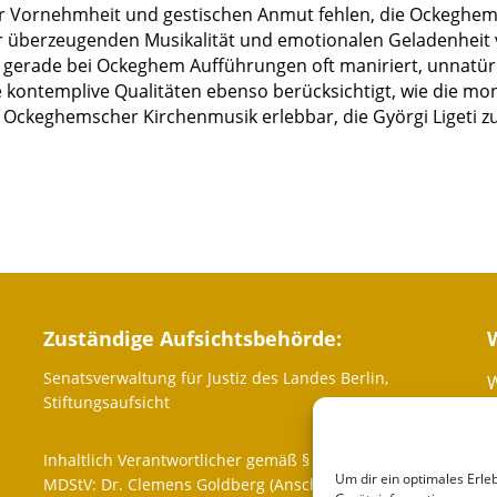
r Vornehmheit und gestischen Anmut fehlen, die Ockeghems
er überzeugenden Musikalität und emotionalen Geladenheit 
gerade bei Ockeghem Aufführungen oft maniriert, unnatürlic
ie kontemplive Qualitäten ebenso berücksichtigt, wie die m
e Ockeghemscher Kirchenmusik erlebbar, die Györgi Ligeti 
Zuständige Aufsichtsbehörde:
Senatsverwaltung für Justiz des Landes Berlin,
W
Stiftungsaufsicht
P
Inhaltlich Verantwortlicher gemäß § 10 Absatz 3
Um dir ein optimales Erle
MDStV: Dr. Clemens Goldberg (Anschrift wie oben)