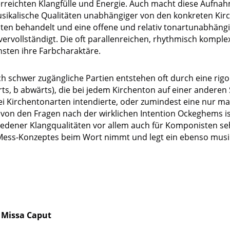
rreichten Klangfülle und Energie. Auch macht diese Aufnah
usikalische Qualitäten unabhängiger von den konkreten K
en behandelt und eine offene und relativ tonartunabhängig
ervollständigt. Die oft parallenreichen, rhythmisch komple
sten ihre Farbcharaktäre.
sch schwer zugängliche Partien entstehen oft durch eine ri
rts, b abwärts), die bei jedem Kirchenton auf einer anderen 
 Kirchentonarten intendierte, oder zumindest eine nur ma
 von den Fragen nach der wirklichen Intention Ockeghems 
dener Klangqualitäten vor allem auch für Komponisten sehr 
es Mess-Konzeptes beim Wort nimmt und legt ein ebenso musi
 Missa Caput