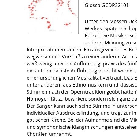
Glossa GCDP32101
Unter den Messen Ocke
Werkes. Spätere Schöpf
Rätsel. Die Musiker s
anderer Meinung zu se
Interpretationen zählen. Ein ausgezeichntes Bei
wegweisenden Vorstoß zu einer anderen Art his
weiß wenig über die Aufführungspraxis des fünfz
die authentischste Aufführung erreicht werden,
einer ursprünglichen Musikalität vertraut. Das
unter anderem aus Ethnomusikern und klassisc
Stimmen nach der Operntradition geübt hätten? 
Homogenität zu bewirken, sondern sich ganz dar
Der Sänger kann auch seine Stimme in unterschie
individueller Ausdrucksfindung, und trägt zur 
gotischen Kirche. Bei der Aufnahme sind die Mi
und symphonische Klangmischungen entstehen, di
Chorälen umrahmt.