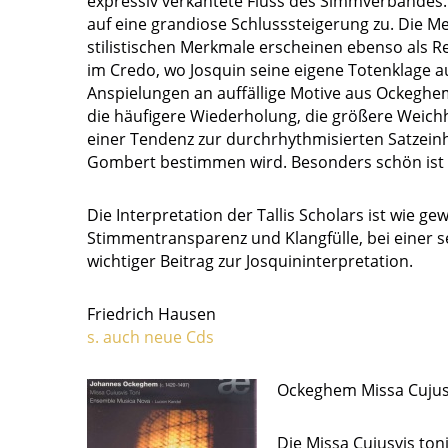
expressiv verkantete Fluss des Simmverbandes. 
auf eine grandiose Schlusssteigerung zu. Die Me
stilistischen Merkmale erscheinen ebenso als 
im Credo, wo Josquin seine eigene Totenklage auf 
Anspielungen an auffällige Motive aus Ockeghe
die häufigere Wiederholung, die größere Weichhe
einer Tendenz zur durchrhythmisierten Satzein
Gombert bestimmen wird. Besonders schön ist 
Die Interpretation der Tallis Scholars ist wie
Stimmentransparenz und Klangfülle, bei einer se
wichtiger Beitrag zur Josquininterpretation.
Friedrich Hausen
s. auch neue Cds
Ockeghem Missa Cujus
Die Missa Cujusvis to