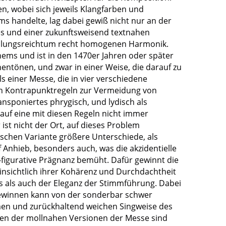
en, wobei sich jeweils Klangfarben und
s handelte, lag dabei gewiß nicht nur an der
es und einer zukunftsweisend textnahen
chslungsreichtum recht homogenen Harmonik.
hems und ist in den 1470er Jahren oder später
ntönen, und zwar in einer Weise, die darauf zu
ls einer Messe, die in vier verschiedene
von Kontrapunktregeln zur Vermeidung von
nsponiertes phrygisch, und lydisch als
 auf eine mit diesen Regeln nicht immer
st nicht der Ort, auf dieses Problem
schen Variante größere Unterschiede, als
Anhieb, besonders auch, was die akzidentielle
-figurative Prägnanz bemüht. Dafür gewinnt die
insichtlich ihrer Kohärenz und Durchdachtheit
s als auch der Eleganz der Stimmführung. Dabei
 gewinnen kann von der sonderbar schwer
men und zurückhaltend weichen Singweise des
nden der mollnahen Versionen der Messe sind