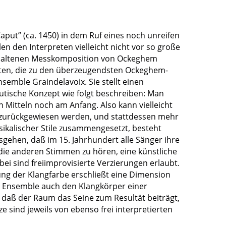
put” (ca. 1450) in dem Ruf eines noch unreifen
en den Interpreten vielleicht nicht vor so große
 erhaltenen Messkomposition von Ockeghem
reten, die zu den überzeugendsten Ockeghem-
semble Graindelavoix. Sie stellt einen
tische Konzept wie folgt beschreiben: Man
n Mitteln noch am Anfang. Also kann vielleicht
le zurückgewiesen werden, und stattdessen mehr
sikalischer Stile zusammengesetzt, besteht
ehen, daß im 15. Jahrhundert alle Sänger ihre
die anderen Stimmen zu hören, eine künstliche
i sind freiimprovisierte Verzierungen erlaubt.
rung der Klangfarbe erschließt eine Dimension
as Ensemble auch den Klangkörper einer
 daß der Raum das Seine zum Resultät beiträgt,
sind jeweils von ebenso frei interpretierten