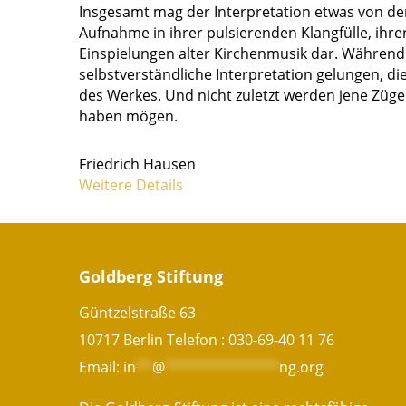
Insgesamt mag der Interpretation etwas von de
Aufnahme in ihrer pulsierenden Klangfülle, ihr
Einspielungen alter Kirchenmusik dar. Während 
selbstverständliche Interpretation gelungen, d
des Werkes. Und nicht zuletzt werden jene Züg
haben mögen.
Friedrich Hausen
Weitere Details
Goldberg Stiftung
Güntzelstraße 63
10717 Berlin Telefon :
030-69-40 11 76
Email:
in
**
@
**************
ng.org