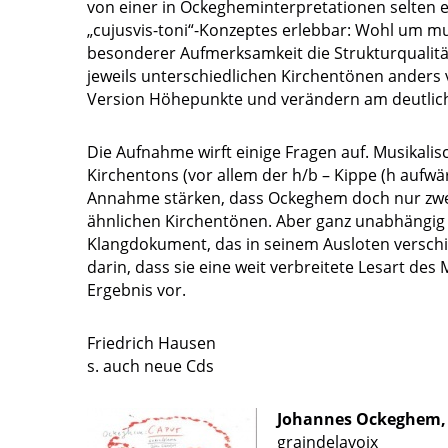
von einer in Ockegheminterpretationen selten e
„cujusvis-toni“-Konzeptes erlebbar: Wohl um m
besonderer Aufmerksamkeit die Strukturqualität
jeweils unterschiedlichen Kirchentönen anders v
Version Höhepunkte und verändern am deutlich
Die Aufnahme wirft einige Fragen auf. Musikali
Kirchentons (vor allem der h/b – Kippe (h aufwä
Annahme stärken, dass Ockeghem doch nur zwei
ähnlichen Kirchentönen. Aber ganz unabhängig
Klangdokument, das in seinem Ausloten verschie
darin, dass sie eine weit verbreitete Lesart d
Ergebnis vor.
Friedrich Hausen
s. auch neue Cds
Johannes Ockeghem,
graindelavoix