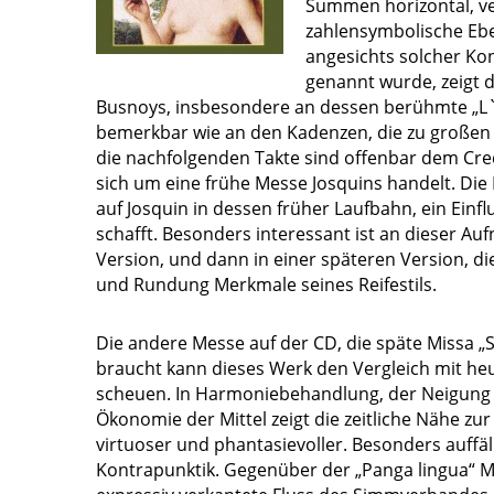
Summen horizontal, ve
zahlensymbolische Ebe
angesichts solcher Ko
genannt wurde, zeigt 
Busnoys, insbesondere an dessen berühmte „L`
bemerkbar wie an den Kadenzen, die zu großen
die nachfolgenden Takte sind offenbar dem C
sich um eine frühe Messe Josquins handelt. Die
auf Josquin in dessen früher Laufbahn, ein Ein
schafft. Besonders interessant ist an dieser Au
Version, und dann in einer späteren Version, d
und Rundung Merkmale seines Reifestils.
Die andere Messe auf der CD, die späte Missa „
braucht kann dieses Werk den Vergleich mit heu
scheuen. In Harmoniebehandlung, der Neigung 
Ökonomie der Mittel zeigt die zeitliche Nähe z
virtuoser und phantasievoller. Besonders auffä
Kontrapunktik. Gegenüber der „Panga lingua“ M