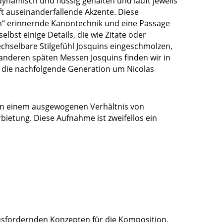
ynamisch und flüssig gehalten und läuft jeweils
oft auseinanderfallende Akzente. Diese
um“ erinnernde Kanontechnik und eine Passage
elbst einige Details, die wie Zitate oder
chselbare Stilgefühl Josquins eingeschmolzen,
n anderen späten Messen Josquins finden wir in
r die nachfolgende Generation um Nicolas
 von einem ausgewogenen Verhältnis von
bietung. Diese Aufnahme ist zweifellos ein
ausfordernden Konzepten für die Komposition.