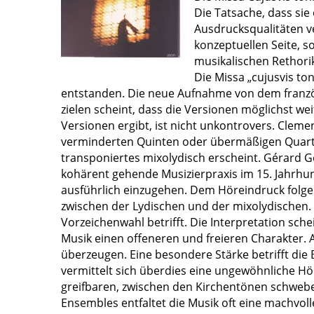
Die Tatsache, dass sie
Ausdrucksqualitäten v
konzeptuellen Seite, 
musikalischen Rethori
Die Missa „cujusvis to
entstanden. Die neue Aufnahme von dem französi
zielen scheint, dass die Versionen möglichst wei
Versionen ergibt, ist nicht unkontrovers. Cle
verminderten Quinten oder übermäßigen Quarten 
transponiertes mixolydisch erscheint. Gérard G
kohärent gehende Musizierpraxis im 15. Jahrhun
ausführlich einzugehen. Dem Höreindruck folgen
zwischen der Lydischen und der mixolydischen. 
Vorzeichenwahl betrifft. Die Interpretation sc
Musik einen offeneren und freieren Charakter.
überzeugen. Eine besondere Stärke betrifft di
vermittelt sich überdies eine ungewöhnliche H
greifbaren, zwischen den Kirchentönen schweb
Ensembles entfaltet die Musik oft eine machvol