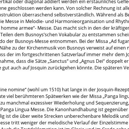
rtikal oder diagonal addiert werden ein erstaunliches Gefl
ne geschlossen werden kann. Von solcher Rechnung ist alle
nstruktion überraschend selbstverständlich. Während als 
die Messe in Melodie- und Harmonieorganisation und Rhyth
homme armee“- Messe. Das macht sich in den der kräftige
 Teilen dem Busnoys’schen Vokabular zu entstammen sche
redo der Busnoys-Messe entnommen. Bei der Missa „Ad fug
 Nähe zu der Kirchenmusik von Busnoys verweist auf einen 
fluss der im fortgeschrittenen Satzverlauf immer mehr dem J
fnahme, dass die Sätze „Sanctus“ und „Agnus Dei“ doppelt er
ie gut auch auf Josquin zurückgehen könnte. Die späteren V
Sine nomine“ (wohl um 1510) hat lange in der Josquin-Rezep
te viel berühmteren Spätwerken wie der Missa „Panga lingua
zu manchmal exzessiver Wiederholung und Sequenzierung, 
ur Panga Lingua Messe. Die Kanonhandhabung ist gegenüber 
llig ist die über weite Strecken unberechenbare Melodik un
esse tritt weniger der melodische Verlauf der Einzelstimm