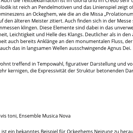
Auch die Textdeklamation ist im Gloria und im Credo sehr d
lodik ist reich an Pendelmotiven und das Linienspiel zeigt 
Remineszens an Ockeghem, wie die an die Missa „Prolation
den älteren Meister zitiert. Auch finden sich in der Messe s
mmessen klingen. Diese Elemente sind dabei in das unverwe
it, Leichtigkeit und Helle des Klangs. Deutlicher als in de
heit auch bereits Anklänge an den monumentalen Fluss, de
auch das in langsamen Wellen ausschwingende Agnus Dei.
 gewohnt treffend in Tempowahl, figurativer Darstellung und
hr kernigen, die Expressivität der Struktur betonenden Dar
vis toni, Ensemble Musica Nova
ni ist ein bekanntes Beispiel für Ockeghems Neigung zu her