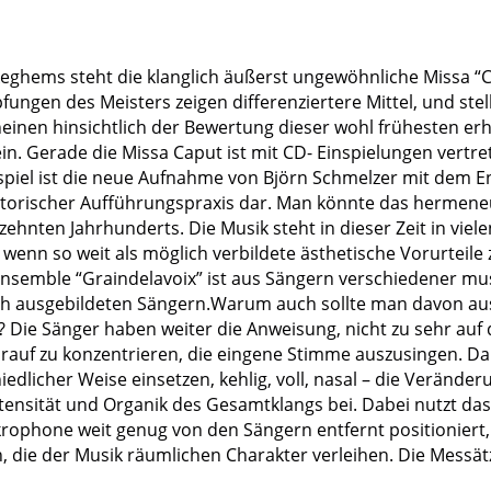
ghems steht die klanglich äußerst ungewöhnliche Missa “Ca
ungen des Meisters zeigen differenziertere Mittel, und stell
cheinen hinsichtlich der Bewertung dieser wohl frühesten
in. Gerade die Missa Caput ist mit CD- Einspielungen vert
spiel ist die neue Aufnahme von Björn Schmelzer mit dem En
torischer Aufführungspraxis dar. Man könnte das hermeneu
ehnten Jahrhunderts. Die Musik steht in dieser Zeit in viele
 wenn so weit als möglich verbildete ästhetische Vorurtei
 Ensemble “Graindelavoix” ist aus Sängern verschiedener mu
h ausgebildeten Sängern.Warum auch sollte man davon ausg
Die Sänger haben weiter die Anweisung, nicht zu sehr auf 
auf zu konzentrieren, die eingene Stimme auszusingen. Dabe
dlicher Weise einsetzen, kehlig, voll, nasal – die Verände
Intensität und Organik des Gesamtklangs bei. Dabei nutzt d
krophone weit genug von den Sängern entfernt positioniert,
e der Musik räumlichen Charakter verleihen. Die Messätze 