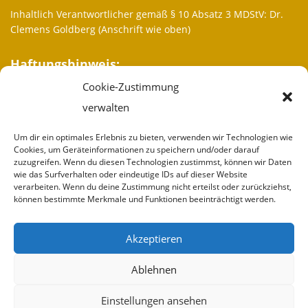
Inhaltlich Verantwortlicher gemäß § 10 Absatz 3 MDStV: Dr.
Clemens Goldberg (Anschrift wie oben)
Haftungshinweis:
Cookie-Zustimmung
Trotz sorgfältiger inhaltlicher Kontrolle übernehmen wir keine
Haftung für die Inhalte externer Links. Für den Inhalt der
verwalten
verlinkten Seiten sind ausschließlich deren Betreiber
verantwortlich.
Um dir ein optimales Erlebnis zu bieten, verwenden wir Technologien wie
Cookies, um Geräteinformationen zu speichern und/oder darauf
zuzugreifen. Wenn du diesen Technologien zustimmst, können wir Daten
Weitere Informationen
wie das Surfverhalten oder eindeutige IDs auf dieser Website
verarbeiten. Wenn du deine Zustimmung nicht erteilst oder zurückziehst,
Wir sind
können bestimmte Merkmale und Funktionen beeinträchtigt werden.
Partner
Akzeptieren
Spenden
Ablehnen
Impressum
Einstellungen ansehen