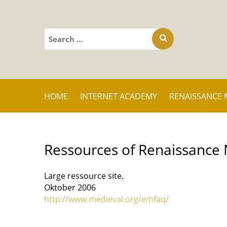
Search
for:
HOME
INTERNET ACADEMY
RENAISSANCE 
Ressources of Renaissance 
Large ressource site.
Oktober 2006
http://www.medieval.org/emfaq/