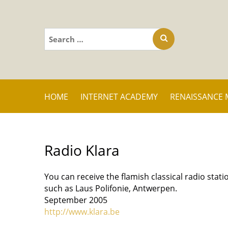
Search
for:
HOME
INTERNET ACADEMY
RENAISSANCE 
Radio Klara
You can receive the flamish classical radio stati
such as Laus Polifonie, Antwerpen.
September 2005
http://www.klara.be