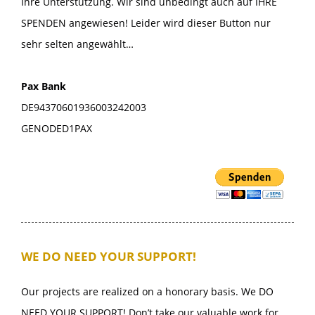
Ihre Unterstützung. Wir sind unbedingt auch auf IHRE
SPENDEN angewiesen! Leider wird dieser Button nur
sehr selten angewählt…
Pax Bank
DE94370601936003242003
GENODED1PAX
WE DO NEED YOUR SUPPORT!
Our projects are realized on a honorary basis. We DO
NEED YOUR SUPPORT! Don’t take our valuable work for