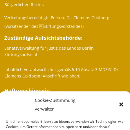
Bürgerlichen Rechts
Vertretungsberechtigte Person: Dr. Clemens Goldberg
(Vorsitzender des Stiftungsvorstandes)
Zuständige Aufsichtsbehörde:
Senatsverwaltung für Justiz des Landes Berlin,
Stiftungsaufsicht
Inhaltlich Verantwortlicher gemäß § 10 Absatz 3 MDStV: Dr.
Clemens Goldberg (Anschrift wie oben)
Haftungshinweis:
Cookie-Zustimmung
Trotz sorgfältiger inhaltlicher Kontrolle übernehmen wir keine
Haftung für die Inhalte externer Links. Für den Inhalt der
verwalten
verlinkten Seiten sind ausschließlich deren Betreiber
verantwortlich.
Um dir ein optimales Erlebnis zu bieten, verwenden wir Technologien wie
Cookies, um Geräteinformationen zu speichern und/oder darauf