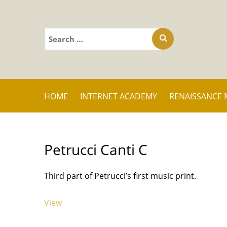
Search
for:
HOME
INTERNET ACADEMY
RENAISSANCE 
Petrucci Canti C
Third part of Petrucci’s first music print.
View