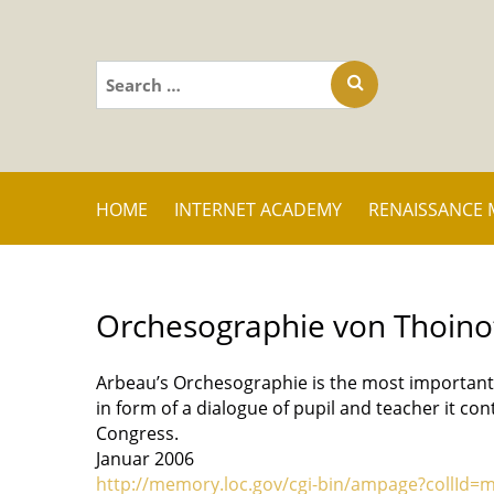
Search
for:
HOME
INTERNET ACADEMY
RENAISSANCE 
Orchesographie von Thoino
Arbeau’s Orchesographie is the most important
in form of a dialogue of pupil and teacher it co
Congress.
Januar 2006
http://memory.loc.gov/cgi-bin/ampage?collI