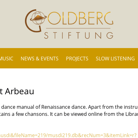
MUSIC
NEWS & EVENTS
PROJECTS
SLOW LISTENING
t Arbeau
 dance manual of Renaissance dance. Apart from the instru
ntains a few chansons. It can be viewed online from the Libra
d=musdi&fileName=219/musdi219.db&recNum=3&itemLink=r?