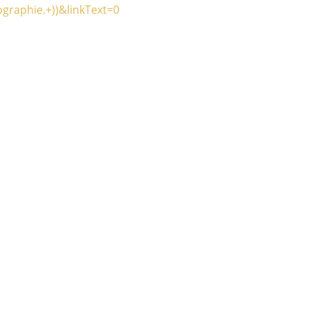
raphie.+))&linkText=0