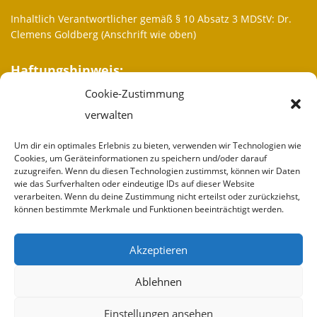
Inhaltlich Verantwortlicher gemäß § 10 Absatz 3 MDStV: Dr.
Clemens Goldberg (Anschrift wie oben)
Haftungshinweis:
Cookie-Zustimmung
Trotz sorgfältiger inhaltlicher Kontrolle übernehmen wir keine
Haftung für die Inhalte externer Links. Für den Inhalt der
verwalten
verlinkten Seiten sind ausschließlich deren Betreiber
verantwortlich.
Um dir ein optimales Erlebnis zu bieten, verwenden wir Technologien wie
Cookies, um Geräteinformationen zu speichern und/oder darauf
zuzugreifen. Wenn du diesen Technologien zustimmst, können wir Daten
More informations
wie das Surfverhalten oder eindeutige IDs auf dieser Website
verarbeiten. Wenn du deine Zustimmung nicht erteilst oder zurückziehst,
Who we are
können bestimmte Merkmale und Funktionen beeinträchtigt werden.
Partner
Akzeptieren
Donate
Ablehnen
Imprint
Einstellungen ansehen