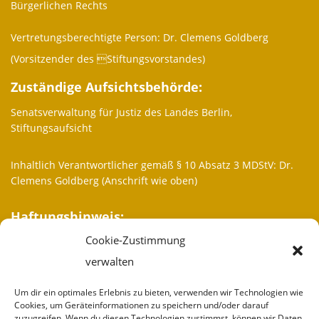
Bürgerlichen Rechts
Vertretungsberechtigte Person: Dr. Clemens Goldberg
(Vorsitzender des Stiftungsvorstandes)
Zuständige Aufsichtsbehörde:
Senatsverwaltung für Justiz des Landes Berlin,
Stiftungsaufsicht
Inhaltlich Verantwortlicher gemäß § 10 Absatz 3 MDStV: Dr.
Clemens Goldberg (Anschrift wie oben)
Haftungshinweis:
Cookie-Zustimmung
Trotz sorgfältiger inhaltlicher Kontrolle übernehmen wir keine
Haftung für die Inhalte externer Links. Für den Inhalt der
verwalten
verlinkten Seiten sind ausschließlich deren Betreiber
verantwortlich.
Um dir ein optimales Erlebnis zu bieten, verwenden wir Technologien wie
Cookies, um Geräteinformationen zu speichern und/oder darauf
zuzugreifen. Wenn du diesen Technologien zustimmst, können wir Daten