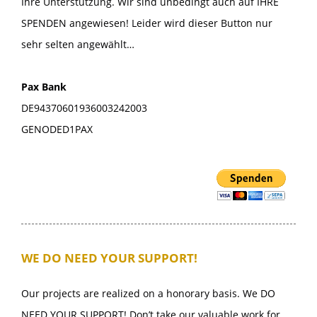
Ihre Unterstützung. Wir sind unbedingt auch auf IHRE
SPENDEN angewiesen! Leider wird dieser Button nur
sehr selten angewählt…
Pax Bank
DE94370601936003242003
GENODED1PAX
WE DO NEED YOUR SUPPORT!
Our projects are realized on a honorary basis. We DO
NEED YOUR SUPPORT! Don’t take our valuable work for