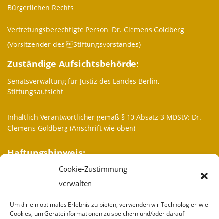
Bürgerlichen Rechts
Vertretungsberechtigte Person: Dr. Clemens Goldberg
(Vorsitzender des Stiftungsvorstandes)
Zuständige Aufsichtsbehörde:
Senatsverwaltung für Justiz des Landes Berlin,
Stiftungsaufsicht
Inhaltlich Verantwortlicher gemäß § 10 Absatz 3 MDStV: Dr.
Clemens Goldberg (Anschrift wie oben)
Haftungshinweis:
Cookie-Zustimmung
Trotz sorgfältiger inhaltlicher Kontrolle übernehmen wir keine
Haftung für die Inhalte externer Links. Für den Inhalt der
verwalten
verlinkten Seiten sind ausschließlich deren Betreiber
verantwortlich.
Um dir ein optimales Erlebnis zu bieten, verwenden wir Technologien wie
Cookies, um Geräteinformationen zu speichern und/oder darauf