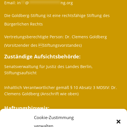
Email:
in
**
@
**************
ng.org
Die Goldberg-Stiftung ist eine rechtsfähige Stiftung des
Bürgerlichen Rechts
Vertretungsberechtigte Person: Dr. Clemens Goldberg
(Vorsitzender des Stiftungsvorstandes)
Zuständige Aufsichtsbehörde:
Senatsverwaltung für Justiz des Landes Berlin,
Stiftungsaufsicht
Inhaltlich Verantwortlicher gemäß § 10 Absatz 3 MDStV: Dr.
Clemens Goldberg (Anschrift wie oben)
Haftungshinweis:
Cookie-Zustimmung
Trotz sorgfältiger inhaltlicher Kontrolle übernehmen wir keine
Haftung für die Inhalte externer Links. Für den Inhalt der
verwalten