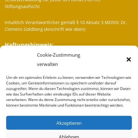
Stiftungsaufsicht
Inhaltlich Verantwortlicher gemäß § 10 Absatz 3 MDStV: Dr.
Clemens Goldberg (Anschrift wie oben)
Haftungshinweis:
Cookie-Zustimmung
Trotz sorgfältiger inhaltlicher Kontrolle übernehmen wir keine
Haftung für die Inhalte externer Links. Für den Inhalt der
verwalten
verlinkten Seiten sind ausschließlich deren Betreiber
verantwortlich.
Um dir ein optimales Erlebnis zu bieten, verwenden wir Technologien wie
Cookies, um Geräteinformationen zu speichern und/oder darauf
zuzugreifen. Wenn du diesen Technologien zustimmst, können wir Daten
More informations
wie das Surfverhalten oder eindeutige IDs auf dieser Website
verarbeiten. Wenn du deine Zustimmung nicht erteilst oder zurückziehst,
Who we are
können bestimmte Merkmale und Funktionen beeinträchtigt werden.
Partner
Akzeptieren
Donate
Ablehnen