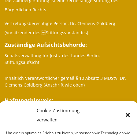
Die Goldberg-Stiftung ist eine rechtsfähige Stiftung des
Bürgerlichen Rechts
Vertretungsberechtigte Person: Dr. Clemens Goldberg
(Vorsitzender des Stiftungsvorstandes)
Zuständige Aufsichtsbehörde:
Senatsverwaltung für Justiz des Landes Berlin,
Stiftungsaufsicht
Inhaltlich Verantwortlicher gemäß § 10 Absatz 3 MDStV: Dr.
Clemens Goldberg (Anschrift wie oben)
Haftungshinweis:
Cookie-Zustimmung
Trotz sorgfältiger inhaltlicher Kontrolle übernehmen wir keine
Haftung für die Inhalte externer Links. Für den Inhalt der
verwalten
verlinkten Seiten sind ausschließlich deren Betreiber
verantwortlich.
Um dir ein optimales Erlebnis zu bieten, verwenden wir Technologien wie