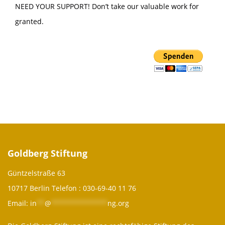
NEED YOUR SUPPORT! Don’t take our valuable work for
granted.
Goldberg Stiftung
Güntzelstraße 63
10717 Berlin Telefon :
030-69-40 11 76
Email:
in
**
@
**************
ng.org